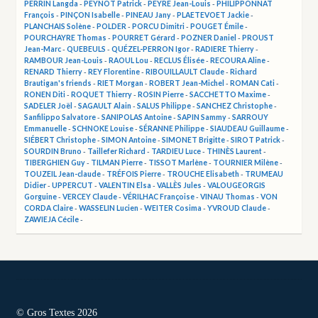
PERRIN Langda
-
PEYNOT Patrick
-
PEYRE Jean-Louis
-
PHILIPPONNAT
François
-
PINÇON Isabelle
-
PINEAU Jany
-
PLAETEVOET Jackie
-
PLANCHAIS Solène
-
POLDER
-
PORCU Dimitri
-
POUGET Émile
-
POURCHAYRE Thomas
-
POURRET Gérard
-
POZNER Daniel
-
PROUST
Jean-Marc
-
QUEBEULS
-
QUÉZEL-PERRON Igor
-
RADIERE Thierry
-
RAMBOUR Jean-Louis
-
RAOUL Lou
-
RECLUS Élisée
-
RECOURA Aline
-
RENARD Thierry
-
REY Florentine
-
RIBOUILLAULT Claude
-
Richard
Brautigan's friends
-
RIET Morgan
-
ROBERT Jean-Michel
-
ROMAN Cati
-
RONEN Diti
-
ROQUET Thierry
-
ROSIN Pierre
-
SACCHETTO Maxime
-
SADELER Joël
-
SAGAULT Alain
-
SALUS Philippe
-
SANCHEZ Christophe
-
Sanfilippo Salvatore
-
SANIPOLAS Antoine
-
SAPIN Sammy
-
SARROUY
Emmanuelle
-
SCHNOKE Louise
-
SÉRANNE Philippe
-
SIAUDEAU Guillaume
-
SIÉBERT Christophe
-
SIMON Antoine
-
SIMONET Brigitte
-
SIROT Patrick
-
SOURDIN Bruno
-
Taillefer Richard
-
TARDIEU Luce
-
THINÈS Laurent
-
TIBERGHIEN Guy
-
TILMAN Pierre
-
TISSOT Marlène
-
TOURNIER Milène
-
TOUZEIL Jean-claude
-
TRÉFOIS Pierre
-
TROUCHE Elisabeth
-
TRUMEAU
Didier
-
UPPERCUT
-
VALENTIN Elsa
-
VALLÈS Jules
-
VALOUGEORGIS
Gorguine
-
VERCEY Claude
-
VÉRILHAC Françoise
-
VINAU Thomas
-
VON
CORDA Claire
-
WASSELIN Lucien
-
WEITER Cosima
-
YVROUD Claude
-
ZAWIEJA Cécile
-
© Gros Textes 2026