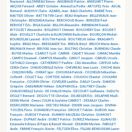
Raymond
-
ALLONNEAU Simon
-
ANGIBAUD Patrice
-
ANSELMET Pierre
-
ARÇOIS Fernand
-
ARIEY Gislaine
-
Armand Le Poête
-
ARTUFEL Yves
-
ASCAL
Bernard
-
AUDHUY Claire
-
AZAREL Jean
-
BALS Charlotte
-
BARRÉ Yves
-
BASTIDE Olivier
-
BATTISTINI Carol
-
BEAU Stéphane
-
BELLEVEAUX Jean-
Christophe
-
BENZIADA Karina
-
BERCHOUD Bruno
-
BERGÈSE Paul
-
BERVOET Éric
-
BIGA Daniel
-
BILLON Alexandre
-
BIRNBAUM Daniel
-
BITOUZET Alexandra
-
BOLLENOT Clément
-
BOUCHERY Dan
-
BOUDET
Alain
-
BOUILLOT Charlotte & KLUKOWSKI Radoslaw
-
BOURÇON Michel
-
BOURDELAS Laurent
-
BOUTIN Patrick
-
BOUTREUX Julien
-
BRAGANTI
Sophie
-
BRAO Marc
-
BRESSANDE Yve
-
BREUIL Béryl
-
BRUCH Marie-Anne
-
BRUNAUX Hervé
-
BRUYAS Jean-Luc
-
BULTING Christian
-
BURNEAU Claude
-
BUYSE Marina
-
C.SAROT Cyril
-
CAIRNS
-
CALVET Vincent
-
CAMAC Murièle
-
CAMPO Emanuel
-
CAMPOS Manuelle
-
CANUT Jacques
-
CARUEL Ursula
-
CATHALO Georges
-
CATHERINOT Pauline
-
CAU Amandine
-
CAYEUX Julie
-
CEIRA Claire
-
CHAUDOREILLE Sylvie
-
CHEVREAU Jean-Louis
-
CHICHE Alain
-
CHILDISH Billy
-
CHIRAT Igor
-
CHOUISSA Patrick
-
COCHELIN Sébastien
-
Collectif
-
COLLET Guy
-
CORTESE Juliette
-
COULIOU Chantal
-
COULMIN
Françoise
-
COUSIN Olivier
-
CUVELIER Laetitia
-
DAILLY Carole
-
DAMON
Grégoire
-
DASSAVRAY Hélène
-
DAUPHIN Elsa
-
DAUTREY Claude -
CHAUDOREILLE Sylvie
-
DE CHALUS Marie
-
DECOURT Guillaume
-
DéDéTé
-
DEGLET Bernard
-
DEGOUTTE Christian
-
DEJAEGER Éric
-
DELAFINE Madi
-
DENIS Muriel
-
Denys COLIN & Guylaine CARROT
-
DESAILLY Charles
-
DESROZIERS Marianne
-
DESTIEU Michel
-
DIDIER Jean-Jacques
-
DIVINA-
TOUZEIL Flora
-
DONADIEU Françoise
-
DROUET Fabien
-
DUBOIS Jean-
François
-
DUBOST Patrick
-
DUMINY-SAUZEAU Christine
-
DUMONT
Evelyne
-
DUPRAT André
-
DURET Patrice
-
DURIEZ Marianne
-
ELIAHU Eli
-
Emanuela Schiano di Pepe & Benoît Vincent
-
ESSAYAN Myriam
-
FABULET
Aude
-
FARINE François-Xavier
-
FELTGEN Élise
-
FILLIAS-BENSUSSAN Laure-