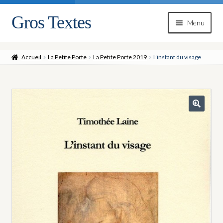
Gros Textes
Aller
Aller
Menu
à
au
la
contenu
navigation
Accueil
La Petite Porte
La Petite Porte 2019
L’instant du visage
🔍