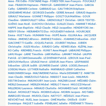
Anne
-
FIX Odile
-
FONTAINE Hugo
-
FORESTIER Jean-François
-
FOUCAULT
Jean
-
FRAXION Heptanes
-
FRIKH Lili
-
GANDEBEUF Jean-Pierre
-
GARCIA
Cathy
-
GARNIER Corinne
-
GARRAUD Luc
-
GAUTHRON Stéphane
-
GENDARME Michel
-
GEORGES Danielle
-
GERBE Armand
-
GIRAUD Auguste
-
GIRAULT Marianne
-
GONNET Philippe
-
GOSZTOLA Matthieu
-
GOUX
Claudine
-
GRANOUILLET Gilles
-
GRENOUILLET Christian
-
GROS TEXTES
-
GUÉNO Jean-Noël
-
GUICHOU Christine
-
GUILLEC Denis
-
HANNIET Michel
-
HAPPE Jean-Baptiste
-
HELD Claude
-
HELD Jacqueline
-
HENDRYCKS Jen
-
HERVY Olivier
-
HIERAMENTE Elsa
-
HOUDAER Frédérick
-
HOURCADE
Emma
-
HUET Karin
-
HUMANN Yves
-
HUPÉ Annie
-
IGLUKA Ana
-
JACQUIER
Hélène
-
JIMENEZ Alfonso
-
JIMENEZ Frédéric
-
JOANNIEZ Sébastien
-
JOLY
GIACOMETTI Gaëlle
-
JOQUEL Patrick
-
JOUBERT Mylène
-
JUBIEN
Christophe
-
JULES Nicolas
-
JURADO Cathy
-
KEWES Alain
-
KLÉPAL Jean
-
KO Cathy
-
KREMBEL Francis
-
KUNST Anne Magali
-
LABAUNE Philippe
-
LAHU Roger
-
LAINE Timothée
-
LAIR Mathias
-
LAMART Michel
-
LAUPIN
Patrick
-
LE CAM Emmanuelle
-
LE DIVENAH Patrick
-
LEROUX Jean-Paul
-
LEROUX Marilyse
-
LESAGE Hervé
-
LESIEUR Jean-Pierre
-
LESPINASSE
Sébastien
-
LESUR Judith
-
LEUWERS Daniel
-
LISKA
-
LOESEL Bernard
-
LOISEAU Marie
-
LOTHIER Nathalie
-
MAFARAUD-LERAY Catherine
-
MAISONNIER Serge
-
MALTAVERNE Patrice
-
Marie DESMARETZ
-
MARTIN
Jean-Claude
-
MARZUOLO Fabrice
-
MASSOT Jean-Louis
-
MAUMUS-
DESTIN Denise
-
MAUNOURY Jean-Louis
-
MAZARI Lionel
-
MÉDARD Claire
-
MERLE Emmanuel
-
MERLEN Michel
-
MERLOT Hervé
-
MIGOZZI Marcel
-
MILLEREAU Laurence
-
MINAUD Charlotte
-
MOHAMED Saïd
-
MOMEUX
Robert
-
MONGUET Marie
-
MORIN Evelyne
-
MORIN Jacques
-
MOTARD-
AVARGUES Vincent
-
MUSIOL Claire
-
NATYOT
-
NÉDELEC Jean-Pierre
-
NEVCHÉ Fred
-
NUEL Jean-Jacques
-
OMÉ Marthe
-
Ottilie B
-
OURY
Dominique
-
PAQUET Isabelle
-
PENBLANC Juliette
-
PÉRÉMARTI Thierry
-