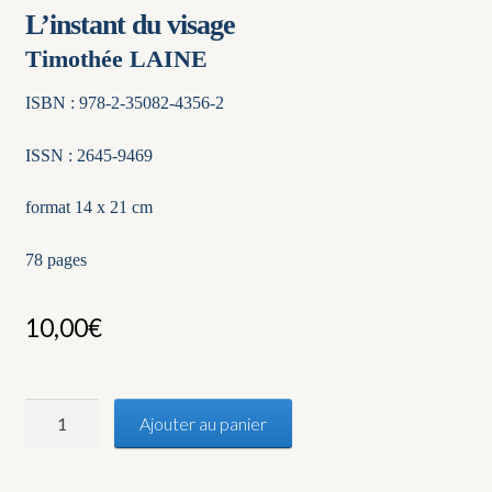
L’instant du visage
Timothée LAINE
ISBN : 978-2-35082-4356-2
ISSN : 2645-9469
format 14 x 21 cm
78 pages
10,00
€
quantité
Ajouter au panier
de
L'instant