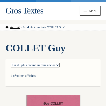
Gros Textes
Aller
Aller
Menu
à
au
la
contenu
navigation
Accueil
Produits identifiés “COLLET Guy”
COLLET Guy
Trié
4 résultats affichés
du
plus
récent
au
plus