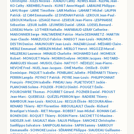
Christophe
-
JULES Nicolas
-
JURADO Cathy
-
KEWES Alain
-
KLÉPAL Jean
-
KO Cathy
-
KREMBEL Francis
-
KUNST Anne Magali
-
LABAUNE Philippe
-
LAHU Roger
-
LAINE Timothée
-
LAIR Mathias
-
LAMART Michel
-
LAUPIN
Patrick
-
LE CAM Emmanuelle
-
LE DIVENAH Patrick
-
LEROUX Jean-Paul
-
LEROUX Marilyse
-
LESAGE Hervé
-
LESIEUR Jean-Pierre
-
LESPINASSE
Sébastien
-
LESUR Judith
-
LEUWERS Daniel
-
LISKA
-
LOESEL Bernard
-
LOISEAU Marie
-
LOTHIER Nathalie
-
MAFARAUD-LERAY Catherine
-
MAISONNIER Serge
-
MALTAVERNE Patrice
-
Marie DESMARETZ
-
MARTIN
Jean-Claude
-
MARZUOLO Fabrice
-
MASSOT Jean-Louis
-
MAUMUS-
DESTIN Denise
-
MAUNOURY Jean-Louis
-
MAZARI Lionel
-
MÉDARD Claire
-
MERLE Emmanuel
-
MERLEN Michel
-
MERLOT Hervé
-
MIGOZZI Marcel
-
MILLEREAU Laurence
-
MINAUD Charlotte
-
MOHAMED Saïd
-
MOMEUX
Robert
-
MONGUET Marie
-
MORIN Evelyne
-
MORIN Jacques
-
MOTARD-
AVARGUES Vincent
-
MUSIOL Claire
-
NATYOT
-
NÉDELEC Jean-Pierre
-
NEVCHÉ Fred
-
NUEL Jean-Jacques
-
OMÉ Marthe
-
Ottilie B
-
OURY
Dominique
-
PAQUET Isabelle
-
PENBLANC Juliette
-
PÉRÉMARTI Thierry
-
PERRIN Langda
-
PEYNOT Patrick
-
PEYRE Jean-Louis
-
PHILIPPONNAT
François
-
PINÇON Isabelle
-
PINEAU Jany
-
PLAETEVOET Jackie
-
PLANCHAIS Solène
-
POLDER
-
PORCU Dimitri
-
POUGET Émile
-
POURCHAYRE Thomas
-
POURRET Gérard
-
POZNER Daniel
-
PROUST
Jean-Marc
-
QUEBEULS
-
QUÉZEL-PERRON Igor
-
RADIERE Thierry
-
RAMBOUR Jean-Louis
-
RAOUL Lou
-
RECLUS Élisée
-
RECOURA Aline
-
RENARD Thierry
-
REY Florentine
-
RIBOUILLAULT Claude
-
Richard
Brautigan's friends
-
RIET Morgan
-
ROBERT Jean-Michel
-
ROMAN Cati
-
RONEN Diti
-
ROQUET Thierry
-
ROSIN Pierre
-
SACCHETTO Maxime
-
SADELER Joël
-
SAGAULT Alain
-
SALUS Philippe
-
SANCHEZ Christophe
-
Sanfilippo Salvatore
-
SANIPOLAS Antoine
-
SAPIN Sammy
-
SARROUY
Emmanuelle
-
SCHNOKE Louise
-
SÉRANNE Philippe
-
SIAUDEAU Guillaume
-