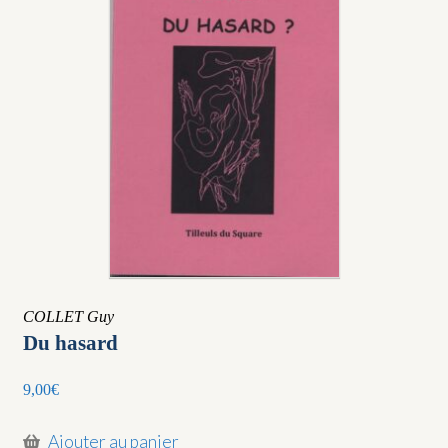
ancien
COLLET Guy
Du hasard
9,00
€
Ajouter au panier