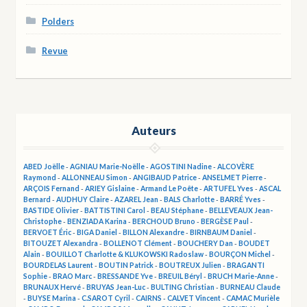
Polders
Revue
Auteurs
ABED Joëlle
-
AGNIAU Marie-Noëlle
-
AGOSTINI Nadine
-
ALCOVÈRE
Raymond
-
ALLONNEAU Simon
-
ANGIBAUD Patrice
-
ANSELMET Pierre
-
ARÇOIS Fernand
-
ARIEY Gislaine
-
Armand Le Poête
-
ARTUFEL Yves
-
ASCAL
Bernard
-
AUDHUY Claire
-
AZAREL Jean
-
BALS Charlotte
-
BARRÉ Yves
-
BASTIDE Olivier
-
BATTISTINI Carol
-
BEAU Stéphane
-
BELLEVEAUX Jean-
Christophe
-
BENZIADA Karina
-
BERCHOUD Bruno
-
BERGÈSE Paul
-
BERVOET Éric
-
BIGA Daniel
-
BILLON Alexandre
-
BIRNBAUM Daniel
-
BITOUZET Alexandra
-
BOLLENOT Clément
-
BOUCHERY Dan
-
BOUDET
Alain
-
BOUILLOT Charlotte & KLUKOWSKI Radoslaw
-
BOURÇON Michel
-
BOURDELAS Laurent
-
BOUTIN Patrick
-
BOUTREUX Julien
-
BRAGANTI
Sophie
-
BRAO Marc
-
BRESSANDE Yve
-
BREUIL Béryl
-
BRUCH Marie-Anne
-
BRUNAUX Hervé
-
BRUYAS Jean-Luc
-
BULTING Christian
-
BURNEAU Claude
-
BUYSE Marina
-
C.SAROT Cyril
-
CAIRNS
-
CALVET Vincent
-
CAMAC Murièle