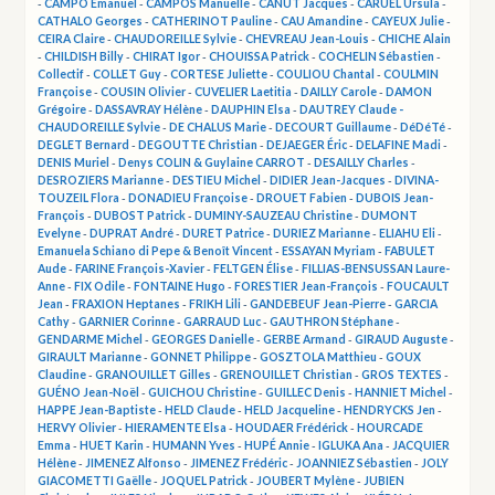
-
CAMPO Emanuel
-
CAMPOS Manuelle
-
CANUT Jacques
-
CARUEL Ursula
-
CATHALO Georges
-
CATHERINOT Pauline
-
CAU Amandine
-
CAYEUX Julie
-
CEIRA Claire
-
CHAUDOREILLE Sylvie
-
CHEVREAU Jean-Louis
-
CHICHE Alain
-
CHILDISH Billy
-
CHIRAT Igor
-
CHOUISSA Patrick
-
COCHELIN Sébastien
-
Collectif
-
COLLET Guy
-
CORTESE Juliette
-
COULIOU Chantal
-
COULMIN
Françoise
-
COUSIN Olivier
-
CUVELIER Laetitia
-
DAILLY Carole
-
DAMON
Grégoire
-
DASSAVRAY Hélène
-
DAUPHIN Elsa
-
DAUTREY Claude -
CHAUDOREILLE Sylvie
-
DE CHALUS Marie
-
DECOURT Guillaume
-
DéDéTé
-
DEGLET Bernard
-
DEGOUTTE Christian
-
DEJAEGER Éric
-
DELAFINE Madi
-
DENIS Muriel
-
Denys COLIN & Guylaine CARROT
-
DESAILLY Charles
-
DESROZIERS Marianne
-
DESTIEU Michel
-
DIDIER Jean-Jacques
-
DIVINA-
TOUZEIL Flora
-
DONADIEU Françoise
-
DROUET Fabien
-
DUBOIS Jean-
François
-
DUBOST Patrick
-
DUMINY-SAUZEAU Christine
-
DUMONT
Evelyne
-
DUPRAT André
-
DURET Patrice
-
DURIEZ Marianne
-
ELIAHU Eli
-
Emanuela Schiano di Pepe & Benoît Vincent
-
ESSAYAN Myriam
-
FABULET
Aude
-
FARINE François-Xavier
-
FELTGEN Élise
-
FILLIAS-BENSUSSAN Laure-
Anne
-
FIX Odile
-
FONTAINE Hugo
-
FORESTIER Jean-François
-
FOUCAULT
Jean
-
FRAXION Heptanes
-
FRIKH Lili
-
GANDEBEUF Jean-Pierre
-
GARCIA
Cathy
-
GARNIER Corinne
-
GARRAUD Luc
-
GAUTHRON Stéphane
-
GENDARME Michel
-
GEORGES Danielle
-
GERBE Armand
-
GIRAUD Auguste
-
GIRAULT Marianne
-
GONNET Philippe
-
GOSZTOLA Matthieu
-
GOUX
Claudine
-
GRANOUILLET Gilles
-
GRENOUILLET Christian
-
GROS TEXTES
-
GUÉNO Jean-Noël
-
GUICHOU Christine
-
GUILLEC Denis
-
HANNIET Michel
-
HAPPE Jean-Baptiste
-
HELD Claude
-
HELD Jacqueline
-
HENDRYCKS Jen
-
HERVY Olivier
-
HIERAMENTE Elsa
-
HOUDAER Frédérick
-
HOURCADE
Emma
-
HUET Karin
-
HUMANN Yves
-
HUPÉ Annie
-
IGLUKA Ana
-
JACQUIER
Hélène
-
JIMENEZ Alfonso
-
JIMENEZ Frédéric
-
JOANNIEZ Sébastien
-
JOLY
GIACOMETTI Gaëlle
-
JOQUEL Patrick
-
JOUBERT Mylène
-
JUBIEN