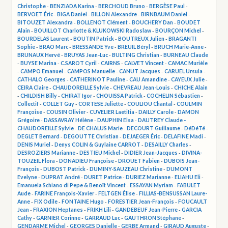
Christophe
-
BENZIADA Karina
-
BERCHOUD Bruno
-
BERGÈSE Paul
-
BERVOET Éric
-
BIGA Daniel
-
BILLON Alexandre
-
BIRNBAUM Daniel
-
BITOUZET Alexandra
-
BOLLENOT Clément
-
BOUCHERY Dan
-
BOUDET
Alain
-
BOUILLOT Charlotte & KLUKOWSKI Radoslaw
-
BOURÇON Michel
-
BOURDELAS Laurent
-
BOUTIN Patrick
-
BOUTREUX Julien
-
BRAGANTI
Sophie
-
BRAO Marc
-
BRESSANDE Yve
-
BREUIL Béryl
-
BRUCH Marie-Anne
-
BRUNAUX Hervé
-
BRUYAS Jean-Luc
-
BULTING Christian
-
BURNEAU Claude
-
BUYSE Marina
-
C.SAROT Cyril
-
CAIRNS
-
CALVET Vincent
-
CAMAC Murièle
-
CAMPO Emanuel
-
CAMPOS Manuelle
-
CANUT Jacques
-
CARUEL Ursula
-
CATHALO Georges
-
CATHERINOT Pauline
-
CAU Amandine
-
CAYEUX Julie
-
CEIRA Claire
-
CHAUDOREILLE Sylvie
-
CHEVREAU Jean-Louis
-
CHICHE Alain
-
CHILDISH Billy
-
CHIRAT Igor
-
CHOUISSA Patrick
-
COCHELIN Sébastien
-
Collectif
-
COLLET Guy
-
CORTESE Juliette
-
COULIOU Chantal
-
COULMIN
Françoise
-
COUSIN Olivier
-
CUVELIER Laetitia
-
DAILLY Carole
-
DAMON
Grégoire
-
DASSAVRAY Hélène
-
DAUPHIN Elsa
-
DAUTREY Claude -
CHAUDOREILLE Sylvie
-
DE CHALUS Marie
-
DECOURT Guillaume
-
DéDéTé
-
DEGLET Bernard
-
DEGOUTTE Christian
-
DEJAEGER Éric
-
DELAFINE Madi
-
DENIS Muriel
-
Denys COLIN & Guylaine CARROT
-
DESAILLY Charles
-
DESROZIERS Marianne
-
DESTIEU Michel
-
DIDIER Jean-Jacques
-
DIVINA-
TOUZEIL Flora
-
DONADIEU Françoise
-
DROUET Fabien
-
DUBOIS Jean-
François
-
DUBOST Patrick
-
DUMINY-SAUZEAU Christine
-
DUMONT
Evelyne
-
DUPRAT André
-
DURET Patrice
-
DURIEZ Marianne
-
ELIAHU Eli
-
Emanuela Schiano di Pepe & Benoît Vincent
-
ESSAYAN Myriam
-
FABULET
Aude
-
FARINE François-Xavier
-
FELTGEN Élise
-
FILLIAS-BENSUSSAN Laure-
Anne
-
FIX Odile
-
FONTAINE Hugo
-
FORESTIER Jean-François
-
FOUCAULT
Jean
-
FRAXION Heptanes
-
FRIKH Lili
-
GANDEBEUF Jean-Pierre
-
GARCIA
Cathy
-
GARNIER Corinne
-
GARRAUD Luc
-
GAUTHRON Stéphane
-
GENDARME Michel
-
GEORGES Danielle
-
GERBE Armand
-
GIRAUD Auguste
-