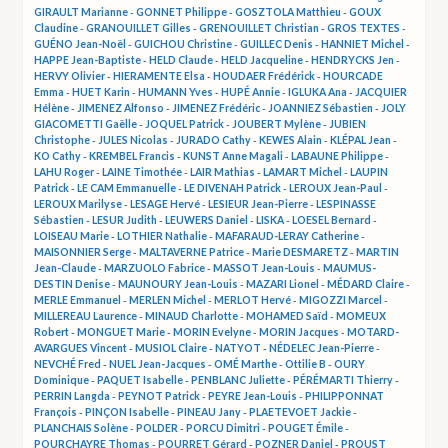
GIRAULT Marianne
-
GONNET Philippe
-
GOSZTOLA Matthieu
-
GOUX
Claudine
-
GRANOUILLET Gilles
-
GRENOUILLET Christian
-
GROS TEXTES
-
GUÉNO Jean-Noël
-
GUICHOU Christine
-
GUILLEC Denis
-
HANNIET Michel
-
HAPPE Jean-Baptiste
-
HELD Claude
-
HELD Jacqueline
-
HENDRYCKS Jen
-
HERVY Olivier
-
HIERAMENTE Elsa
-
HOUDAER Frédérick
-
HOURCADE
Emma
-
HUET Karin
-
HUMANN Yves
-
HUPÉ Annie
-
IGLUKA Ana
-
JACQUIER
Hélène
-
JIMENEZ Alfonso
-
JIMENEZ Frédéric
-
JOANNIEZ Sébastien
-
JOLY
GIACOMETTI Gaëlle
-
JOQUEL Patrick
-
JOUBERT Mylène
-
JUBIEN
Christophe
-
JULES Nicolas
-
JURADO Cathy
-
KEWES Alain
-
KLÉPAL Jean
-
KO Cathy
-
KREMBEL Francis
-
KUNST Anne Magali
-
LABAUNE Philippe
-
LAHU Roger
-
LAINE Timothée
-
LAIR Mathias
-
LAMART Michel
-
LAUPIN
Patrick
-
LE CAM Emmanuelle
-
LE DIVENAH Patrick
-
LEROUX Jean-Paul
-
LEROUX Marilyse
-
LESAGE Hervé
-
LESIEUR Jean-Pierre
-
LESPINASSE
Sébastien
-
LESUR Judith
-
LEUWERS Daniel
-
LISKA
-
LOESEL Bernard
-
LOISEAU Marie
-
LOTHIER Nathalie
-
MAFARAUD-LERAY Catherine
-
MAISONNIER Serge
-
MALTAVERNE Patrice
-
Marie DESMARETZ
-
MARTIN
Jean-Claude
-
MARZUOLO Fabrice
-
MASSOT Jean-Louis
-
MAUMUS-
DESTIN Denise
-
MAUNOURY Jean-Louis
-
MAZARI Lionel
-
MÉDARD Claire
-
MERLE Emmanuel
-
MERLEN Michel
-
MERLOT Hervé
-
MIGOZZI Marcel
-
MILLEREAU Laurence
-
MINAUD Charlotte
-
MOHAMED Saïd
-
MOMEUX
Robert
-
MONGUET Marie
-
MORIN Evelyne
-
MORIN Jacques
-
MOTARD-
AVARGUES Vincent
-
MUSIOL Claire
-
NATYOT
-
NÉDELEC Jean-Pierre
-
NEVCHÉ Fred
-
NUEL Jean-Jacques
-
OMÉ Marthe
-
Ottilie B
-
OURY
Dominique
-
PAQUET Isabelle
-
PENBLANC Juliette
-
PÉRÉMARTI Thierry
-
PERRIN Langda
-
PEYNOT Patrick
-
PEYRE Jean-Louis
-
PHILIPPONNAT
François
-
PINÇON Isabelle
-
PINEAU Jany
-
PLAETEVOET Jackie
-
PLANCHAIS Solène
-
POLDER
-
PORCU Dimitri
-
POUGET Émile
-
POURCHAYRE Thomas
-
POURRET Gérard
-
POZNER Daniel
-
PROUST