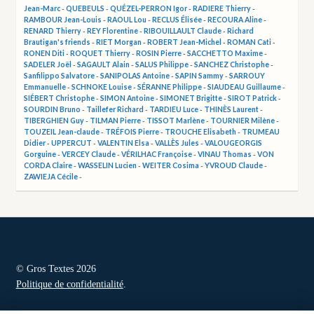
Jean-Marc
-
QUEBEULS
-
QUÉZEL-PERRON Igor
-
RADIERE Thierry
-
RAMBOUR Jean-Louis
-
RAOUL Lou
-
RECLUS Élisée
-
RECOURA Aline
-
RENARD Thierry
-
REY Florentine
-
RIBOUILLAULT Claude
-
Richard
Brautigan's friends
-
RIET Morgan
-
ROBERT Jean-Michel
-
ROMAN Cati
-
RONEN Diti
-
ROQUET Thierry
-
ROSIN Pierre
-
SACCHETTO Maxime
-
SADELER Joël
-
SAGAULT Alain
-
SALUS Philippe
-
SANCHEZ Christophe
-
Sanfilippo Salvatore
-
SANIPOLAS Antoine
-
SAPIN Sammy
-
SARROUY
Emmanuelle
-
SCHNOKE Louise
-
SÉRANNE Philippe
-
SIAUDEAU Guillaume
-
SIÉBERT Christophe
-
SIMON Antoine
-
SIMONET Brigitte
-
SIROT Patrick
-
SOURDIN Bruno
-
Taillefer Richard
-
TARDIEU Luce
-
THINÈS Laurent
-
TIBERGHIEN Guy
-
TILMAN Pierre
-
TISSOT Marlène
-
TOURNIER Milène
-
TOUZEIL Jean-claude
-
TRÉFOIS Pierre
-
TROUCHE Elisabeth
-
TRUMEAU
Didier
-
UPPERCUT
-
VALENTIN Elsa
-
VALLÈS Jules
-
VALOUGEORGIS
Gorguine
-
VERCEY Claude
-
VÉRILHAC Françoise
-
VINAU Thomas
-
VON
CORDA Claire
-
WASSELIN Lucien
-
WEITER Cosima
-
YVROUD Claude
-
ZAWIEJA Cécile
-
© Gros Textes 2026
Politique de confidentialité
.