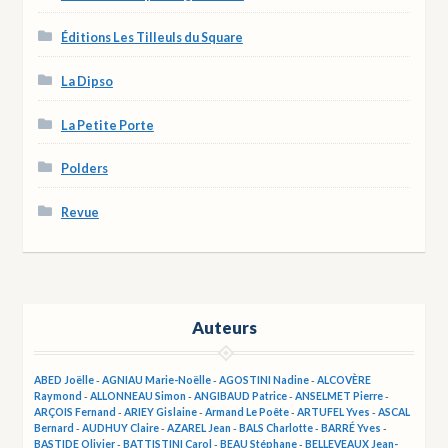
Éditions Les Tilleuls du Square
La Dipso
La Petite Porte
Polders
Revue
Auteurs
ABED Joëlle
-
AGNIAU Marie-Noëlle
-
AGOSTINI Nadine
-
ALCOVÈRE
Raymond
-
ALLONNEAU Simon
-
ANGIBAUD Patrice
-
ANSELMET Pierre
-
ARÇOIS Fernand
-
ARIEY Gislaine
-
Armand Le Poête
-
ARTUFEL Yves
-
ASCAL
Bernard
-
AUDHUY Claire
-
AZAREL Jean
-
BALS Charlotte
-
BARRÉ Yves
-
BASTIDE Olivier
-
BATTISTINI Carol
-
BEAU Stéphane
-
BELLEVEAUX Jean-