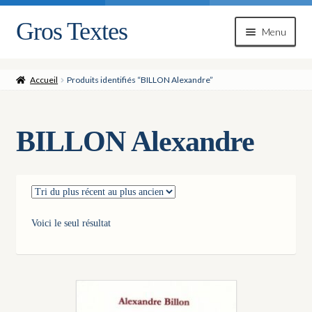
Gros Textes
Aller
Aller
Menu
à
au
la
contenu
navigation
Accueil
Produits identifiés “BILLON Alexandre”
BILLON Alexandre
Voici le seul résultat