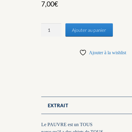
7,00
€
quantité
Ajouter au panier
de
La
petite
Ajouter à la wishlist
coupe
Arcopal
EXTRAIT
Le PAUVRE est un TOUS
parce qu’il a des objets de TOUS