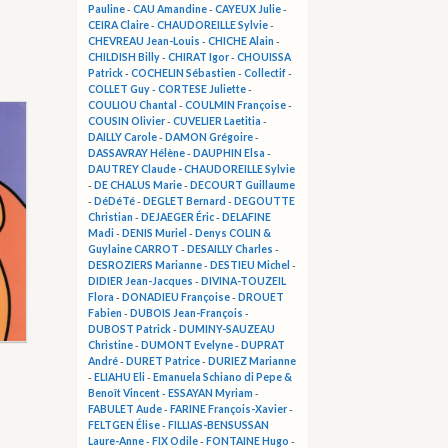
Pauline
-
CAU Amandine
-
CAYEUX Julie
-
CEIRA Claire
-
CHAUDOREILLE Sylvie
-
CHEVREAU Jean-Louis
-
CHICHE Alain
-
CHILDISH Billy
-
CHIRAT Igor
-
CHOUISSA
Patrick
-
COCHELIN Sébastien
-
Collectif
-
COLLET Guy
-
CORTESE Juliette
-
COULIOU Chantal
-
COULMIN Françoise
-
COUSIN Olivier
-
CUVELIER Laetitia
-
DAILLY Carole
-
DAMON Grégoire
-
DASSAVRAY Hélène
-
DAUPHIN Elsa
-
DAUTREY Claude - CHAUDOREILLE Sylvie
-
DE CHALUS Marie
-
DECOURT Guillaume
-
DéDéTé
-
DEGLET Bernard
-
DEGOUTTE
Christian
-
DEJAEGER Éric
-
DELAFINE
Madi
-
DENIS Muriel
-
Denys COLIN &
Guylaine CARROT
-
DESAILLY Charles
-
DESROZIERS Marianne
-
DESTIEU Michel
-
DIDIER Jean-Jacques
-
DIVINA-TOUZEIL
Flora
-
DONADIEU Françoise
-
DROUET
Fabien
-
DUBOIS Jean-François
-
DUBOST Patrick
-
DUMINY-SAUZEAU
Christine
-
DUMONT Evelyne
-
DUPRAT
André
-
DURET Patrice
-
DURIEZ Marianne
-
ELIAHU Eli
-
Emanuela Schiano di Pepe &
Benoît Vincent
-
ESSAYAN Myriam
-
FABULET Aude
-
FARINE François-Xavier
-
FELTGEN Élise
-
FILLIAS-BENSUSSAN
Laure-Anne
-
FIX Odile
-
FONTAINE Hugo
-