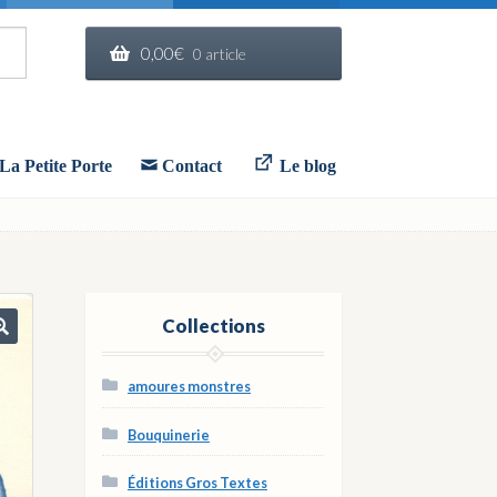
0,00
€
0 article
La Petite Porte
Contact
Le blog
Collections
🔍
amoures monstres
Bouquinerie
Éditions Gros Textes