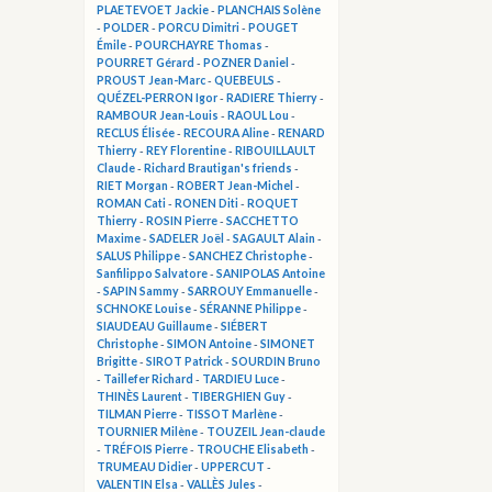
PLAETEVOET Jackie
-
PLANCHAIS Solène
-
POLDER
-
PORCU Dimitri
-
POUGET
Émile
-
POURCHAYRE Thomas
-
POURRET Gérard
-
POZNER Daniel
-
PROUST Jean-Marc
-
QUEBEULS
-
QUÉZEL-PERRON Igor
-
RADIERE Thierry
-
RAMBOUR Jean-Louis
-
RAOUL Lou
-
RECLUS Élisée
-
RECOURA Aline
-
RENARD
Thierry
-
REY Florentine
-
RIBOUILLAULT
Claude
-
Richard Brautigan's friends
-
RIET Morgan
-
ROBERT Jean-Michel
-
ROMAN Cati
-
RONEN Diti
-
ROQUET
Thierry
-
ROSIN Pierre
-
SACCHETTO
Maxime
-
SADELER Joël
-
SAGAULT Alain
-
SALUS Philippe
-
SANCHEZ Christophe
-
Sanfilippo Salvatore
-
SANIPOLAS Antoine
-
SAPIN Sammy
-
SARROUY Emmanuelle
-
SCHNOKE Louise
-
SÉRANNE Philippe
-
SIAUDEAU Guillaume
-
SIÉBERT
Christophe
-
SIMON Antoine
-
SIMONET
Brigitte
-
SIROT Patrick
-
SOURDIN Bruno
-
Taillefer Richard
-
TARDIEU Luce
-
THINÈS Laurent
-
TIBERGHIEN Guy
-
TILMAN Pierre
-
TISSOT Marlène
-
TOURNIER Milène
-
TOUZEIL Jean-claude
-
TRÉFOIS Pierre
-
TROUCHE Elisabeth
-
TRUMEAU Didier
-
UPPERCUT
-
VALENTIN Elsa
-
VALLÈS Jules
-