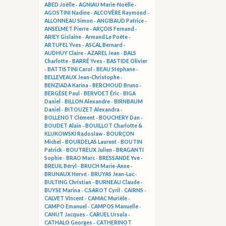
ABED Joëlle
-
AGNIAU Marie-Noëlle
-
AGOSTINI Nadine
-
ALCOVÈRE Raymond
-
ALLONNEAU Simon
-
ANGIBAUD Patrice
-
ANSELMET Pierre
-
ARÇOIS Fernand
-
ARIEY Gislaine
-
Armand Le Poête
-
ARTUFEL Yves
-
ASCAL Bernard
-
AUDHUY Claire
-
AZAREL Jean
-
BALS
Charlotte
-
BARRÉ Yves
-
BASTIDE Olivier
-
BATTISTINI Carol
-
BEAU Stéphane
-
BELLEVEAUX Jean-Christophe
-
BENZIADA Karina
-
BERCHOUD Bruno
-
BERGÈSE Paul
-
BERVOET Éric
-
BIGA
Daniel
-
BILLON Alexandre
-
BIRNBAUM
Daniel
-
BITOUZET Alexandra
-
BOLLENOT Clément
-
BOUCHERY Dan
-
BOUDET Alain
-
BOUILLOT Charlotte &
KLUKOWSKI Radoslaw
-
BOURÇON
Michel
-
BOURDELAS Laurent
-
BOUTIN
Patrick
-
BOUTREUX Julien
-
BRAGANTI
Sophie
-
BRAO Marc
-
BRESSANDE Yve
-
BREUIL Béryl
-
BRUCH Marie-Anne
-
BRUNAUX Hervé
-
BRUYAS Jean-Luc
-
BULTING Christian
-
BURNEAU Claude
-
BUYSE Marina
-
C.SAROT Cyril
-
CAIRNS
-
CALVET Vincent
-
CAMAC Murièle
-
CAMPO Emanuel
-
CAMPOS Manuelle
-
CANUT Jacques
-
CARUEL Ursula
-
CATHALO Georges
-
CATHERINOT