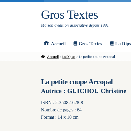
Gros Textes
Aller
Aller
à
au
la
contenu
Maison d'édition associative depuis 1991
navigation
Accueil
Gros Textes
La Dips
Accueil
La Dipso
La petite coupe Arcopal
La petite coupe Arcopal
Autrice : GUICHOU Christine
ISBN : 2-35082-628-8
Nombre de pages : 64
Format : 14 x 10 cm