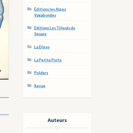
Éditions les Alpes
Vagabondes
Éditions Les Tilleuls du
Square
La Dipso
La Petite Porte
Polders
Revue
Auteurs