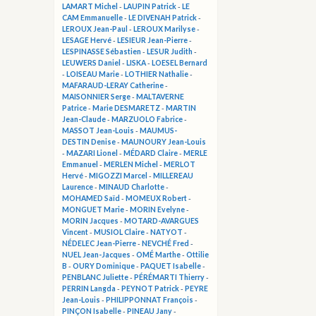
LAMART Michel
-
LAUPIN Patrick
-
LE
CAM Emmanuelle
-
LE DIVENAH Patrick
-
LEROUX Jean-Paul
-
LEROUX Marilyse
-
LESAGE Hervé
-
LESIEUR Jean-Pierre
-
LESPINASSE Sébastien
-
LESUR Judith
-
LEUWERS Daniel
-
LISKA
-
LOESEL Bernard
-
LOISEAU Marie
-
LOTHIER Nathalie
-
MAFARAUD-LERAY Catherine
-
MAISONNIER Serge
-
MALTAVERNE
Patrice
-
Marie DESMARETZ
-
MARTIN
Jean-Claude
-
MARZUOLO Fabrice
-
MASSOT Jean-Louis
-
MAUMUS-
DESTIN Denise
-
MAUNOURY Jean-Louis
-
MAZARI Lionel
-
MÉDARD Claire
-
MERLE
Emmanuel
-
MERLEN Michel
-
MERLOT
Hervé
-
MIGOZZI Marcel
-
MILLEREAU
Laurence
-
MINAUD Charlotte
-
MOHAMED Saïd
-
MOMEUX Robert
-
MONGUET Marie
-
MORIN Evelyne
-
MORIN Jacques
-
MOTARD-AVARGUES
Vincent
-
MUSIOL Claire
-
NATYOT
-
NÉDELEC Jean-Pierre
-
NEVCHÉ Fred
-
NUEL Jean-Jacques
-
OMÉ Marthe
-
Ottilie
B
-
OURY Dominique
-
PAQUET Isabelle
-
PENBLANC Juliette
-
PÉRÉMARTI Thierry
-
PERRIN Langda
-
PEYNOT Patrick
-
PEYRE
Jean-Louis
-
PHILIPPONNAT François
-
PINÇON Isabelle
-
PINEAU Jany
-