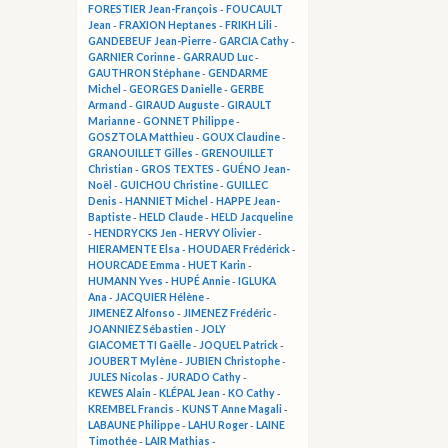
FORESTIER Jean-François
-
FOUCAULT
Jean
-
FRAXION Heptanes
-
FRIKH Lili
-
GANDEBEUF Jean-Pierre
-
GARCIA Cathy
-
GARNIER Corinne
-
GARRAUD Luc
-
GAUTHRON Stéphane
-
GENDARME
Michel
-
GEORGES Danielle
-
GERBE
Armand
-
GIRAUD Auguste
-
GIRAULT
Marianne
-
GONNET Philippe
-
GOSZTOLA Matthieu
-
GOUX Claudine
-
GRANOUILLET Gilles
-
GRENOUILLET
Christian
-
GROS TEXTES
-
GUÉNO Jean-
Noël
-
GUICHOU Christine
-
GUILLEC
Denis
-
HANNIET Michel
-
HAPPE Jean-
Baptiste
-
HELD Claude
-
HELD Jacqueline
-
HENDRYCKS Jen
-
HERVY Olivier
-
HIERAMENTE Elsa
-
HOUDAER Frédérick
-
HOURCADE Emma
-
HUET Karin
-
HUMANN Yves
-
HUPÉ Annie
-
IGLUKA
Ana
-
JACQUIER Hélène
-
JIMENEZ Alfonso
-
JIMENEZ Frédéric
-
JOANNIEZ Sébastien
-
JOLY
GIACOMETTI Gaëlle
-
JOQUEL Patrick
-
JOUBERT Mylène
-
JUBIEN Christophe
-
JULES Nicolas
-
JURADO Cathy
-
KEWES Alain
-
KLÉPAL Jean
-
KO Cathy
-
KREMBEL Francis
-
KUNST Anne Magali
-
LABAUNE Philippe
-
LAHU Roger
-
LAINE
Timothée
-
LAIR Mathias
-