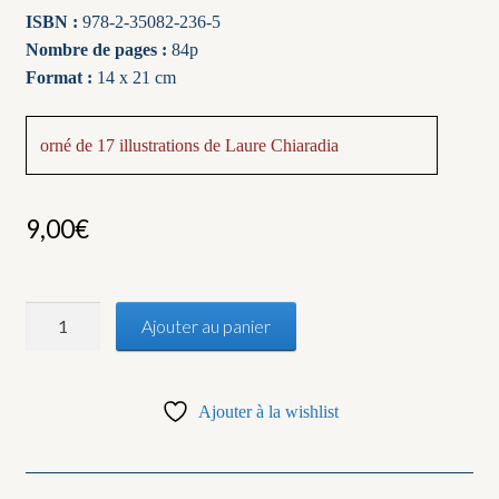
ISBN :
978-2-35082-236-5
Nombre de pages :
84p
Format :
14 x 21 cm
orné de 17 illustrations de Laure Chiaradia
9,00
€
quantité
Ajouter au panier
de
Poésie
portable
Ajouter à la wishlist