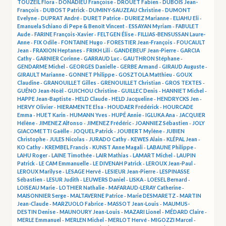
TOUZEIL Flora
-
DONADIEU Françoise
-
DROUET Fabien
-
DUBOIS Jean-
François
-
DUBOST Patrick
-
DUMINY-SAUZEAU Christine
-
DUMONT
Evelyne
-
DUPRAT André
-
DURET Patrice
-
DURIEZ Marianne
-
ELIAHU Eli
-
Emanuela Schiano di Pepe & Benoît Vincent
-
ESSAYAN Myriam
-
FABULET
Aude
-
FARINE François-Xavier
-
FELTGEN Élise
-
FILLIAS-BENSUSSAN Laure-
Anne
-
FIX Odile
-
FONTAINE Hugo
-
FORESTIER Jean-François
-
FOUCAULT
Jean
-
FRAXION Heptanes
-
FRIKH Lili
-
GANDEBEUF Jean-Pierre
-
GARCIA
Cathy
-
GARNIER Corinne
-
GARRAUD Luc
-
GAUTHRON Stéphane
-
GENDARME Michel
-
GEORGES Danielle
-
GERBE Armand
-
GIRAUD Auguste
-
GIRAULT Marianne
-
GONNET Philippe
-
GOSZTOLA Matthieu
-
GOUX
Claudine
-
GRANOUILLET Gilles
-
GRENOUILLET Christian
-
GROS TEXTES
-
GUÉNO Jean-Noël
-
GUICHOU Christine
-
GUILLEC Denis
-
HANNIET Michel
-
HAPPE Jean-Baptiste
-
HELD Claude
-
HELD Jacqueline
-
HENDRYCKS Jen
-
HERVY Olivier
-
HIERAMENTE Elsa
-
HOUDAER Frédérick
-
HOURCADE
Emma
-
HUET Karin
-
HUMANN Yves
-
HUPÉ Annie
-
IGLUKA Ana
-
JACQUIER
Hélène
-
JIMENEZ Alfonso
-
JIMENEZ Frédéric
-
JOANNIEZ Sébastien
-
JOLY
GIACOMETTI Gaëlle
-
JOQUEL Patrick
-
JOUBERT Mylène
-
JUBIEN
Christophe
-
JULES Nicolas
-
JURADO Cathy
-
KEWES Alain
-
KLÉPAL Jean
-
KO Cathy
-
KREMBEL Francis
-
KUNST Anne Magali
-
LABAUNE Philippe
-
LAHU Roger
-
LAINE Timothée
-
LAIR Mathias
-
LAMART Michel
-
LAUPIN
Patrick
-
LE CAM Emmanuelle
-
LE DIVENAH Patrick
-
LEROUX Jean-Paul
-
LEROUX Marilyse
-
LESAGE Hervé
-
LESIEUR Jean-Pierre
-
LESPINASSE
Sébastien
-
LESUR Judith
-
LEUWERS Daniel
-
LISKA
-
LOESEL Bernard
-
LOISEAU Marie
-
LOTHIER Nathalie
-
MAFARAUD-LERAY Catherine
-
MAISONNIER Serge
-
MALTAVERNE Patrice
-
Marie DESMARETZ
-
MARTIN
Jean-Claude
-
MARZUOLO Fabrice
-
MASSOT Jean-Louis
-
MAUMUS-
DESTIN Denise
-
MAUNOURY Jean-Louis
-
MAZARI Lionel
-
MÉDARD Claire
-
MERLE Emmanuel
-
MERLEN Michel
-
MERLOT Hervé
-
MIGOZZI Marcel
-