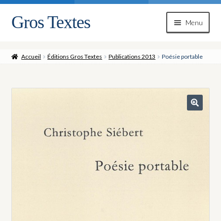
Gros Textes
Aller
Aller
Menu
à
au
la
contenu
navigation
Accueil
Éditions Gros Textes
Publications 2013
Poésie portable
🔍