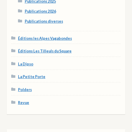
Publications 2025
Publications 2026
Publications diverses
Éditions les Alpes Vagabondes
Éditions Les Tilleuls du Square
La Dipso
La Petite Porte
Polders
Revue