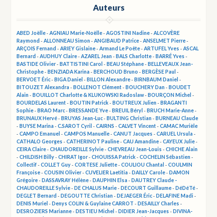
Auteurs
ABED Joëlle
-
AGNIAU Marie-Noëlle
-
AGOSTINI Nadine
-
ALCOVÈRE
Raymond
-
ALLONNEAU Simon
-
ANGIBAUD Patrice
-
ANSELMET Pierre
-
ARÇOIS Fernand
-
ARIEY Gislaine
-
Armand Le Poête
-
ARTUFEL Yves
-
ASCAL
Bernard
-
AUDHUY Claire
-
AZAREL Jean
-
BALS Charlotte
-
BARRÉ Yves
-
BASTIDE Olivier
-
BATTISTINI Carol
-
BEAU Stéphane
-
BELLEVEAUX Jean-
Christophe
-
BENZIADA Karina
-
BERCHOUD Bruno
-
BERGÈSE Paul
-
BERVOET Éric
-
BIGA Daniel
-
BILLON Alexandre
-
BIRNBAUM Daniel
-
BITOUZET Alexandra
-
BOLLENOT Clément
-
BOUCHERY Dan
-
BOUDET
Alain
-
BOUILLOT Charlotte & KLUKOWSKI Radoslaw
-
BOURÇON Michel
-
BOURDELAS Laurent
-
BOUTIN Patrick
-
BOUTREUX Julien
-
BRAGANTI
Sophie
-
BRAO Marc
-
BRESSANDE Yve
-
BREUIL Béryl
-
BRUCH Marie-Anne
-
BRUNAUX Hervé
-
BRUYAS Jean-Luc
-
BULTING Christian
-
BURNEAU Claude
-
BUYSE Marina
-
C.SAROT Cyril
-
CAIRNS
-
CALVET Vincent
-
CAMAC Murièle
-
CAMPO Emanuel
-
CAMPOS Manuelle
-
CANUT Jacques
-
CARUEL Ursula
-
CATHALO Georges
-
CATHERINOT Pauline
-
CAU Amandine
-
CAYEUX Julie
-
CEIRA Claire
-
CHAUDOREILLE Sylvie
-
CHEVREAU Jean-Louis
-
CHICHE Alain
-
CHILDISH Billy
-
CHIRAT Igor
-
CHOUISSA Patrick
-
COCHELIN Sébastien
-
Collectif
-
COLLET Guy
-
CORTESE Juliette
-
COULIOU Chantal
-
COULMIN
Françoise
-
COUSIN Olivier
-
CUVELIER Laetitia
-
DAILLY Carole
-
DAMON
Grégoire
-
DASSAVRAY Hélène
-
DAUPHIN Elsa
-
DAUTREY Claude -
CHAUDOREILLE Sylvie
-
DE CHALUS Marie
-
DECOURT Guillaume
-
DéDéTé
-
DEGLET Bernard
-
DEGOUTTE Christian
-
DEJAEGER Éric
-
DELAFINE Madi
-
DENIS Muriel
-
Denys COLIN & Guylaine CARROT
-
DESAILLY Charles
-
DESROZIERS Marianne
-
DESTIEU Michel
-
DIDIER Jean-Jacques
-
DIVINA-