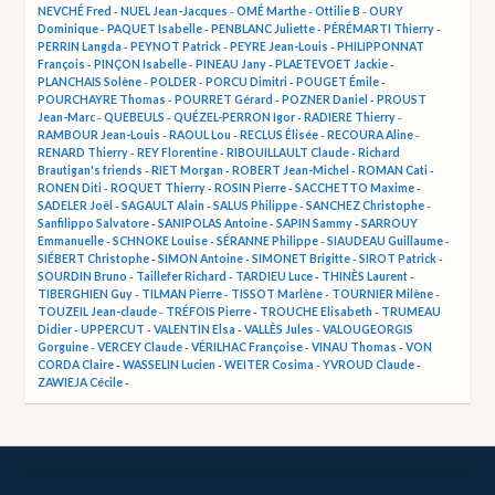
NEVCHÉ Fred
-
NUEL Jean-Jacques
-
OMÉ Marthe
-
Ottilie B
-
OURY
Dominique
-
PAQUET Isabelle
-
PENBLANC Juliette
-
PÉRÉMARTI Thierry
-
PERRIN Langda
-
PEYNOT Patrick
-
PEYRE Jean-Louis
-
PHILIPPONNAT
François
-
PINÇON Isabelle
-
PINEAU Jany
-
PLAETEVOET Jackie
-
PLANCHAIS Solène
-
POLDER
-
PORCU Dimitri
-
POUGET Émile
-
POURCHAYRE Thomas
-
POURRET Gérard
-
POZNER Daniel
-
PROUST
Jean-Marc
-
QUEBEULS
-
QUÉZEL-PERRON Igor
-
RADIERE Thierry
-
RAMBOUR Jean-Louis
-
RAOUL Lou
-
RECLUS Élisée
-
RECOURA Aline
-
RENARD Thierry
-
REY Florentine
-
RIBOUILLAULT Claude
-
Richard
Brautigan's friends
-
RIET Morgan
-
ROBERT Jean-Michel
-
ROMAN Cati
-
RONEN Diti
-
ROQUET Thierry
-
ROSIN Pierre
-
SACCHETTO Maxime
-
SADELER Joël
-
SAGAULT Alain
-
SALUS Philippe
-
SANCHEZ Christophe
-
Sanfilippo Salvatore
-
SANIPOLAS Antoine
-
SAPIN Sammy
-
SARROUY
Emmanuelle
-
SCHNOKE Louise
-
SÉRANNE Philippe
-
SIAUDEAU Guillaume
-
SIÉBERT Christophe
-
SIMON Antoine
-
SIMONET Brigitte
-
SIROT Patrick
-
SOURDIN Bruno
-
Taillefer Richard
-
TARDIEU Luce
-
THINÈS Laurent
-
TIBERGHIEN Guy
-
TILMAN Pierre
-
TISSOT Marlène
-
TOURNIER Milène
-
TOUZEIL Jean-claude
-
TRÉFOIS Pierre
-
TROUCHE Elisabeth
-
TRUMEAU
Didier
-
UPPERCUT
-
VALENTIN Elsa
-
VALLÈS Jules
-
VALOUGEORGIS
Gorguine
-
VERCEY Claude
-
VÉRILHAC Françoise
-
VINAU Thomas
-
VON
CORDA Claire
-
WASSELIN Lucien
-
WEITER Cosima
-
YVROUD Claude
-
ZAWIEJA Cécile
-