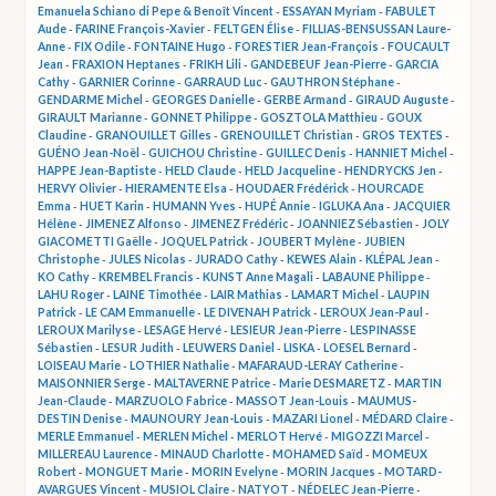
Emanuela Schiano di Pepe & Benoît Vincent
-
ESSAYAN Myriam
-
FABULET
Aude
-
FARINE François-Xavier
-
FELTGEN Élise
-
FILLIAS-BENSUSSAN Laure-
Anne
-
FIX Odile
-
FONTAINE Hugo
-
FORESTIER Jean-François
-
FOUCAULT
Jean
-
FRAXION Heptanes
-
FRIKH Lili
-
GANDEBEUF Jean-Pierre
-
GARCIA
Cathy
-
GARNIER Corinne
-
GARRAUD Luc
-
GAUTHRON Stéphane
-
GENDARME Michel
-
GEORGES Danielle
-
GERBE Armand
-
GIRAUD Auguste
-
GIRAULT Marianne
-
GONNET Philippe
-
GOSZTOLA Matthieu
-
GOUX
Claudine
-
GRANOUILLET Gilles
-
GRENOUILLET Christian
-
GROS TEXTES
-
GUÉNO Jean-Noël
-
GUICHOU Christine
-
GUILLEC Denis
-
HANNIET Michel
-
HAPPE Jean-Baptiste
-
HELD Claude
-
HELD Jacqueline
-
HENDRYCKS Jen
-
HERVY Olivier
-
HIERAMENTE Elsa
-
HOUDAER Frédérick
-
HOURCADE
Emma
-
HUET Karin
-
HUMANN Yves
-
HUPÉ Annie
-
IGLUKA Ana
-
JACQUIER
Hélène
-
JIMENEZ Alfonso
-
JIMENEZ Frédéric
-
JOANNIEZ Sébastien
-
JOLY
GIACOMETTI Gaëlle
-
JOQUEL Patrick
-
JOUBERT Mylène
-
JUBIEN
Christophe
-
JULES Nicolas
-
JURADO Cathy
-
KEWES Alain
-
KLÉPAL Jean
-
KO Cathy
-
KREMBEL Francis
-
KUNST Anne Magali
-
LABAUNE Philippe
-
LAHU Roger
-
LAINE Timothée
-
LAIR Mathias
-
LAMART Michel
-
LAUPIN
Patrick
-
LE CAM Emmanuelle
-
LE DIVENAH Patrick
-
LEROUX Jean-Paul
-
LEROUX Marilyse
-
LESAGE Hervé
-
LESIEUR Jean-Pierre
-
LESPINASSE
Sébastien
-
LESUR Judith
-
LEUWERS Daniel
-
LISKA
-
LOESEL Bernard
-
LOISEAU Marie
-
LOTHIER Nathalie
-
MAFARAUD-LERAY Catherine
-
MAISONNIER Serge
-
MALTAVERNE Patrice
-
Marie DESMARETZ
-
MARTIN
Jean-Claude
-
MARZUOLO Fabrice
-
MASSOT Jean-Louis
-
MAUMUS-
DESTIN Denise
-
MAUNOURY Jean-Louis
-
MAZARI Lionel
-
MÉDARD Claire
-
MERLE Emmanuel
-
MERLEN Michel
-
MERLOT Hervé
-
MIGOZZI Marcel
-
MILLEREAU Laurence
-
MINAUD Charlotte
-
MOHAMED Saïd
-
MOMEUX
Robert
-
MONGUET Marie
-
MORIN Evelyne
-
MORIN Jacques
-
MOTARD-
AVARGUES Vincent
-
MUSIOL Claire
-
NATYOT
-
NÉDELEC Jean-Pierre
-