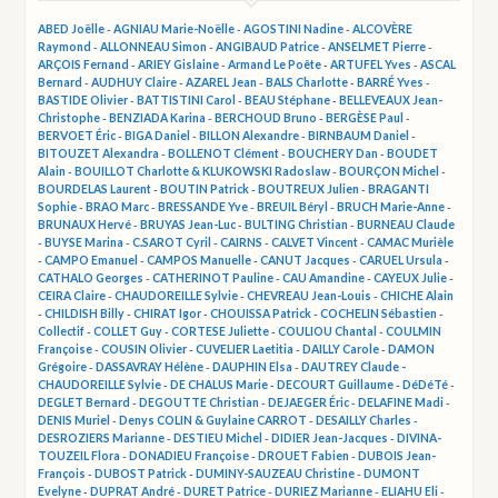
ABED Joëlle
-
AGNIAU Marie-Noëlle
-
AGOSTINI Nadine
-
ALCOVÈRE
Raymond
-
ALLONNEAU Simon
-
ANGIBAUD Patrice
-
ANSELMET Pierre
-
ARÇOIS Fernand
-
ARIEY Gislaine
-
Armand Le Poête
-
ARTUFEL Yves
-
ASCAL
Bernard
-
AUDHUY Claire
-
AZAREL Jean
-
BALS Charlotte
-
BARRÉ Yves
-
BASTIDE Olivier
-
BATTISTINI Carol
-
BEAU Stéphane
-
BELLEVEAUX Jean-
Christophe
-
BENZIADA Karina
-
BERCHOUD Bruno
-
BERGÈSE Paul
-
BERVOET Éric
-
BIGA Daniel
-
BILLON Alexandre
-
BIRNBAUM Daniel
-
BITOUZET Alexandra
-
BOLLENOT Clément
-
BOUCHERY Dan
-
BOUDET
Alain
-
BOUILLOT Charlotte & KLUKOWSKI Radoslaw
-
BOURÇON Michel
-
BOURDELAS Laurent
-
BOUTIN Patrick
-
BOUTREUX Julien
-
BRAGANTI
Sophie
-
BRAO Marc
-
BRESSANDE Yve
-
BREUIL Béryl
-
BRUCH Marie-Anne
-
BRUNAUX Hervé
-
BRUYAS Jean-Luc
-
BULTING Christian
-
BURNEAU Claude
-
BUYSE Marina
-
C.SAROT Cyril
-
CAIRNS
-
CALVET Vincent
-
CAMAC Murièle
-
CAMPO Emanuel
-
CAMPOS Manuelle
-
CANUT Jacques
-
CARUEL Ursula
-
CATHALO Georges
-
CATHERINOT Pauline
-
CAU Amandine
-
CAYEUX Julie
-
CEIRA Claire
-
CHAUDOREILLE Sylvie
-
CHEVREAU Jean-Louis
-
CHICHE Alain
-
CHILDISH Billy
-
CHIRAT Igor
-
CHOUISSA Patrick
-
COCHELIN Sébastien
-
Collectif
-
COLLET Guy
-
CORTESE Juliette
-
COULIOU Chantal
-
COULMIN
Françoise
-
COUSIN Olivier
-
CUVELIER Laetitia
-
DAILLY Carole
-
DAMON
Grégoire
-
DASSAVRAY Hélène
-
DAUPHIN Elsa
-
DAUTREY Claude -
CHAUDOREILLE Sylvie
-
DE CHALUS Marie
-
DECOURT Guillaume
-
DéDéTé
-
DEGLET Bernard
-
DEGOUTTE Christian
-
DEJAEGER Éric
-
DELAFINE Madi
-
DENIS Muriel
-
Denys COLIN & Guylaine CARROT
-
DESAILLY Charles
-
DESROZIERS Marianne
-
DESTIEU Michel
-
DIDIER Jean-Jacques
-
DIVINA-
TOUZEIL Flora
-
DONADIEU Françoise
-
DROUET Fabien
-
DUBOIS Jean-
François
-
DUBOST Patrick
-
DUMINY-SAUZEAU Christine
-
DUMONT
Evelyne
-
DUPRAT André
-
DURET Patrice
-
DURIEZ Marianne
-
ELIAHU Eli
-