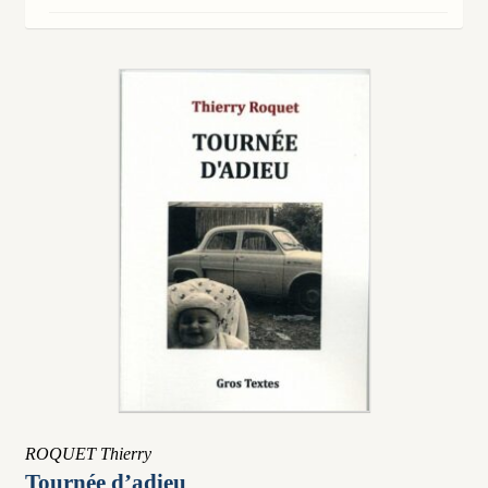
au
plus
ancien
ROQUET Thierry
Tournée d’adieu