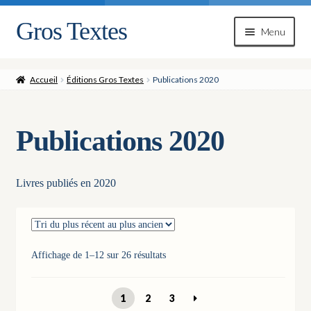
Gros Textes
Aller
Aller
Menu
à
au
la
contenu
navigation
Accueil
Éditions Gros Textes
Publications 2020
Publications 2020
Livres publiés en 2020
Trié
Affichage de 1–12 sur 26 résultats
du
plus
1
2
3
récent