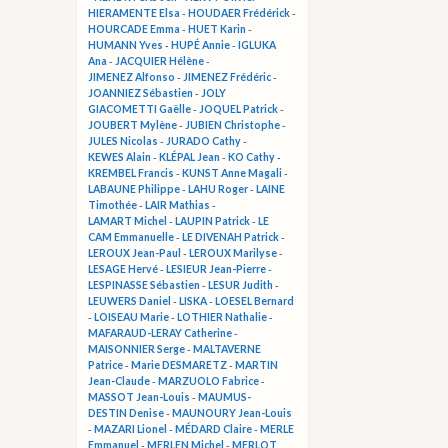
HIERAMENTE Elsa
-
HOUDAER Frédérick
-
HOURCADE Emma
-
HUET Karin
-
HUMANN Yves
-
HUPÉ Annie
-
IGLUKA
Ana
-
JACQUIER Hélène
-
JIMENEZ Alfonso
-
JIMENEZ Frédéric
-
JOANNIEZ Sébastien
-
JOLY
GIACOMETTI Gaëlle
-
JOQUEL Patrick
-
JOUBERT Mylène
-
JUBIEN Christophe
-
JULES Nicolas
-
JURADO Cathy
-
KEWES Alain
-
KLÉPAL Jean
-
KO Cathy
-
KREMBEL Francis
-
KUNST Anne Magali
-
LABAUNE Philippe
-
LAHU Roger
-
LAINE
Timothée
-
LAIR Mathias
-
LAMART Michel
-
LAUPIN Patrick
-
LE
CAM Emmanuelle
-
LE DIVENAH Patrick
-
LEROUX Jean-Paul
-
LEROUX Marilyse
-
LESAGE Hervé
-
LESIEUR Jean-Pierre
-
LESPINASSE Sébastien
-
LESUR Judith
-
LEUWERS Daniel
-
LISKA
-
LOESEL Bernard
-
LOISEAU Marie
-
LOTHIER Nathalie
-
MAFARAUD-LERAY Catherine
-
MAISONNIER Serge
-
MALTAVERNE
Patrice
-
Marie DESMARETZ
-
MARTIN
Jean-Claude
-
MARZUOLO Fabrice
-
MASSOT Jean-Louis
-
MAUMUS-
DESTIN Denise
-
MAUNOURY Jean-Louis
-
MAZARI Lionel
-
MÉDARD Claire
-
MERLE
Emmanuel
-
MERLEN Michel
-
MERLOT