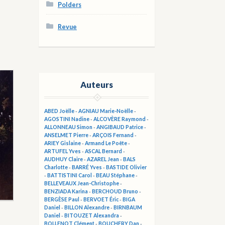
Polders
Revue
Auteurs
ABED Joëlle
-
AGNIAU Marie-Noëlle
-
AGOSTINI Nadine
-
ALCOVÈRE Raymond
-
ALLONNEAU Simon
-
ANGIBAUD Patrice
-
ANSELMET Pierre
-
ARÇOIS Fernand
-
ARIEY Gislaine
-
Armand Le Poête
-
ARTUFEL Yves
-
ASCAL Bernard
-
AUDHUY Claire
-
AZAREL Jean
-
BALS
Charlotte
-
BARRÉ Yves
-
BASTIDE Olivier
-
BATTISTINI Carol
-
BEAU Stéphane
-
BELLEVEAUX Jean-Christophe
-
BENZIADA Karina
-
BERCHOUD Bruno
-
BERGÈSE Paul
-
BERVOET Éric
-
BIGA
Daniel
-
BILLON Alexandre
-
BIRNBAUM
Daniel
-
BITOUZET Alexandra
-
BOLLENOT Clément
-
BOUCHERY Dan
-