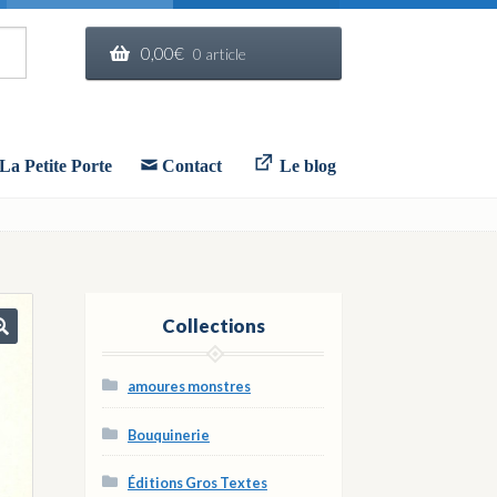
0,00
€
0 article
La Petite Porte
Contact
Le blog
Collections
🔍
amoures monstres
Bouquinerie
Éditions Gros Textes