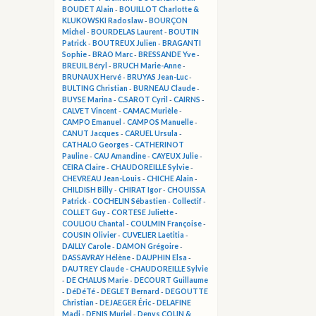
BOUDET Alain
-
BOUILLOT Charlotte &
KLUKOWSKI Radoslaw
-
BOURÇON
Michel
-
BOURDELAS Laurent
-
BOUTIN
Patrick
-
BOUTREUX Julien
-
BRAGANTI
Sophie
-
BRAO Marc
-
BRESSANDE Yve
-
BREUIL Béryl
-
BRUCH Marie-Anne
-
BRUNAUX Hervé
-
BRUYAS Jean-Luc
-
BULTING Christian
-
BURNEAU Claude
-
BUYSE Marina
-
C.SAROT Cyril
-
CAIRNS
-
CALVET Vincent
-
CAMAC Murièle
-
CAMPO Emanuel
-
CAMPOS Manuelle
-
CANUT Jacques
-
CARUEL Ursula
-
CATHALO Georges
-
CATHERINOT
Pauline
-
CAU Amandine
-
CAYEUX Julie
-
CEIRA Claire
-
CHAUDOREILLE Sylvie
-
CHEVREAU Jean-Louis
-
CHICHE Alain
-
CHILDISH Billy
-
CHIRAT Igor
-
CHOUISSA
Patrick
-
COCHELIN Sébastien
-
Collectif
-
COLLET Guy
-
CORTESE Juliette
-
COULIOU Chantal
-
COULMIN Françoise
-
COUSIN Olivier
-
CUVELIER Laetitia
-
DAILLY Carole
-
DAMON Grégoire
-
DASSAVRAY Hélène
-
DAUPHIN Elsa
-
DAUTREY Claude - CHAUDOREILLE Sylvie
-
DE CHALUS Marie
-
DECOURT Guillaume
-
DéDéTé
-
DEGLET Bernard
-
DEGOUTTE
Christian
-
DEJAEGER Éric
-
DELAFINE
Madi
-
DENIS Muriel
-
Denys COLIN &