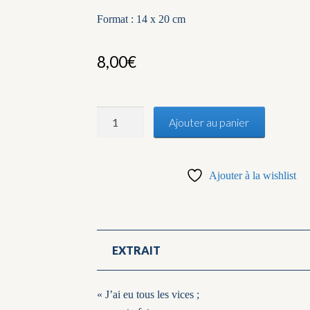
Format : 14 x 20 cm
8,00
€
quantité
Ajouter au panier
de
Le
Tarot
Ajouter à la wishlist
de
Saint
Cirque
EXTRAIT
« J’ai eu tous les vices ;