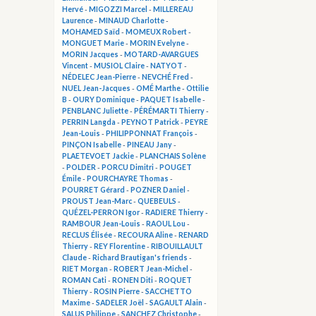
Hervé
-
MIGOZZI Marcel
-
MILLEREAU
Laurence
-
MINAUD Charlotte
-
MOHAMED Saïd
-
MOMEUX Robert
-
MONGUET Marie
-
MORIN Evelyne
-
MORIN Jacques
-
MOTARD-AVARGUES
Vincent
-
MUSIOL Claire
-
NATYOT
-
NÉDELEC Jean-Pierre
-
NEVCHÉ Fred
-
NUEL Jean-Jacques
-
OMÉ Marthe
-
Ottilie
B
-
OURY Dominique
-
PAQUET Isabelle
-
PENBLANC Juliette
-
PÉRÉMARTI Thierry
-
PERRIN Langda
-
PEYNOT Patrick
-
PEYRE
Jean-Louis
-
PHILIPPONNAT François
-
PINÇON Isabelle
-
PINEAU Jany
-
PLAETEVOET Jackie
-
PLANCHAIS Solène
-
POLDER
-
PORCU Dimitri
-
POUGET
Émile
-
POURCHAYRE Thomas
-
POURRET Gérard
-
POZNER Daniel
-
PROUST Jean-Marc
-
QUEBEULS
-
QUÉZEL-PERRON Igor
-
RADIERE Thierry
-
RAMBOUR Jean-Louis
-
RAOUL Lou
-
RECLUS Élisée
-
RECOURA Aline
-
RENARD
Thierry
-
REY Florentine
-
RIBOUILLAULT
Claude
-
Richard Brautigan's friends
-
RIET Morgan
-
ROBERT Jean-Michel
-
ROMAN Cati
-
RONEN Diti
-
ROQUET
Thierry
-
ROSIN Pierre
-
SACCHETTO
Maxime
-
SADELER Joël
-
SAGAULT Alain
-
SALUS Philippe
-
SANCHEZ Christophe
-