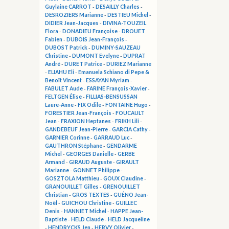
Guylaine CARROT
-
DESAILLY Charles
-
DESROZIERS Marianne
-
DESTIEU Michel
-
DIDIER Jean-Jacques
-
DIVINA-TOUZEIL
Flora
-
DONADIEU Françoise
-
DROUET
Fabien
-
DUBOIS Jean-François
-
DUBOST Patrick
-
DUMINY-SAUZEAU
Christine
-
DUMONT Evelyne
-
DUPRAT
André
-
DURET Patrice
-
DURIEZ Marianne
-
ELIAHU Eli
-
Emanuela Schiano di Pepe &
Benoît Vincent
-
ESSAYAN Myriam
-
FABULET Aude
-
FARINE François-Xavier
-
FELTGEN Élise
-
FILLIAS-BENSUSSAN
Laure-Anne
-
FIX Odile
-
FONTAINE Hugo
-
FORESTIER Jean-François
-
FOUCAULT
Jean
-
FRAXION Heptanes
-
FRIKH Lili
-
GANDEBEUF Jean-Pierre
-
GARCIA Cathy
-
GARNIER Corinne
-
GARRAUD Luc
-
GAUTHRON Stéphane
-
GENDARME
Michel
-
GEORGES Danielle
-
GERBE
Armand
-
GIRAUD Auguste
-
GIRAULT
Marianne
-
GONNET Philippe
-
GOSZTOLA Matthieu
-
GOUX Claudine
-
GRANOUILLET Gilles
-
GRENOUILLET
Christian
-
GROS TEXTES
-
GUÉNO Jean-
Noël
-
GUICHOU Christine
-
GUILLEC
Denis
-
HANNIET Michel
-
HAPPE Jean-
Baptiste
-
HELD Claude
-
HELD Jacqueline
-
HENDRYCKS Jen
-
HERVY Olivier
-