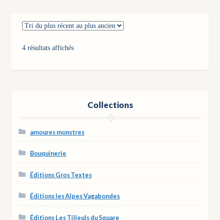
Trié
4 résultats affichés
du
plus
récent
au
plus
Collections
ancien
amoures monstres
Bouquinerie
Éditions Gros Textes
Éditions les Alpes Vagabondes
Éditions Les Tilleuls du Square