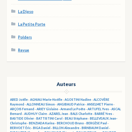
La Dipso
La Petite Porte
Polders
Revue
Auteurs
ABED Joëlle
-
AGNIAU Marie-Noëlle
-
AGOSTINI Nadine
-
ALCOVÈRE
Raymond
-
ALLONNEAU Simon
-
ANGIBAUD Patrice
-
ANSELMET Pierre
-
ARÇOIS Fernand
-
ARIEY Gislaine
-
Armand Le Poête
-
ARTUFEL Yves
-
ASCAL
Bernard
-
AUDHUY Claire
-
AZAREL Jean
-
BALS Charlotte
-
BARRÉ Yves
-
BASTIDE Olivier
-
BATTISTINI Carol
-
BEAU Stéphane
-
BELLEVEAUX Jean-
Christophe
-
BENZIADA Karina
-
BERCHOUD Bruno
-
BERGÈSE Paul
-
BERVOET Éric
-
BIGA Daniel
-
BILLON Alexandre
-
BIRNBAUM Daniel
-