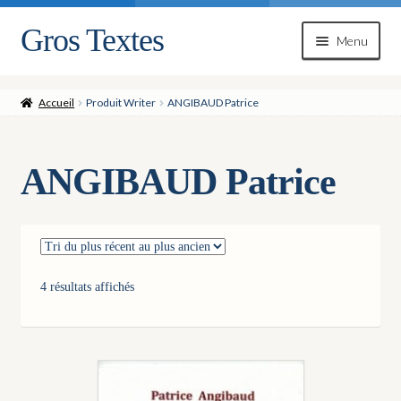
Gros Textes
Aller
Aller
Menu
à
au
la
contenu
navigation
Accueil
Produit Writer
ANGIBAUD Patrice
ANGIBAUD Patrice
Trié
4 résultats affichés
du
plus
récent
au
plus