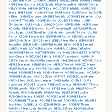
GUÉNO Jean-Noël
-
GUICHOU Christine
-
GUILLEC Denis
-
HANNIET Michel
-
HAPPE Jean-Baptiste
-
HELD Claude
-
HELD Jacqueline
-
HENDRYCKS Jen
-
HERVY Olivier
-
HIERAMENTE Elsa
-
HOUDAER Frédérick
-
HOURCADE
Emma
-
HUET Karin
-
HUMANN Yves
-
HUPÉ Annie
-
IGLUKA Ana
-
JACQUIER
Hélène
-
JIMENEZ Alfonso
-
JIMENEZ Frédéric
-
JOANNIEZ Sébastien
-
JOLY
GIACOMETTI Gaëlle
-
JOQUEL Patrick
-
JOUBERT Mylène
-
JUBIEN
Christophe
-
JULES Nicolas
-
JURADO Cathy
-
KEWES Alain
-
KLÉPAL Jean
-
KO Cathy
-
KREMBEL Francis
-
KUNST Anne Magali
-
LABAUNE Philippe
-
LAHU Roger
-
LAINE Timothée
-
LAIR Mathias
-
LAMART Michel
-
LAUPIN
Patrick
-
LE CAM Emmanuelle
-
LE DIVENAH Patrick
-
LEROUX Jean-Paul
-
LEROUX Marilyse
-
LESAGE Hervé
-
LESIEUR Jean-Pierre
-
LESPINASSE
Sébastien
-
LESUR Judith
-
LEUWERS Daniel
-
LISKA
-
LOESEL Bernard
-
LOISEAU Marie
-
LOTHIER Nathalie
-
MAFARAUD-LERAY Catherine
-
MAISONNIER Serge
-
MALTAVERNE Patrice
-
Marie DESMARETZ
-
MARTIN
Jean-Claude
-
MARZUOLO Fabrice
-
MASSOT Jean-Louis
-
MAUMUS-
DESTIN Denise
-
MAUNOURY Jean-Louis
-
MAZARI Lionel
-
MÉDARD Claire
-
MERLE Emmanuel
-
MERLEN Michel
-
MERLOT Hervé
-
MIGOZZI Marcel
-
MILLEREAU Laurence
-
MINAUD Charlotte
-
MOHAMED Saïd
-
MOMEUX
Robert
-
MONGUET Marie
-
MORIN Evelyne
-
MORIN Jacques
-
MOTARD-
AVARGUES Vincent
-
MUSIOL Claire
-
NATYOT
-
NÉDELEC Jean-Pierre
-
NEVCHÉ Fred
-
NUEL Jean-Jacques
-
OMÉ Marthe
-
Ottilie B
-
OURY
Dominique
-
PAQUET Isabelle
-
PENBLANC Juliette
-
PÉRÉMARTI Thierry
-
PERRIN Langda
-
PEYNOT Patrick
-
PEYRE Jean-Louis
-
PHILIPPONNAT
François
-
PINÇON Isabelle
-
PINEAU Jany
-
PLAETEVOET Jackie
-
PLANCHAIS Solène
-
POLDER
-
PORCU Dimitri
-
POUGET Émile
-
POURCHAYRE Thomas
-
POURRET Gérard
-
POZNER Daniel
-
PROUST
Jean-Marc
-
QUEBEULS
-
QUÉZEL-PERRON Igor
-
RADIERE Thierry
-
RAMBOUR Jean-Louis
-
RAOUL Lou
-
RECLUS Élisée
-
RECOURA Aline
-