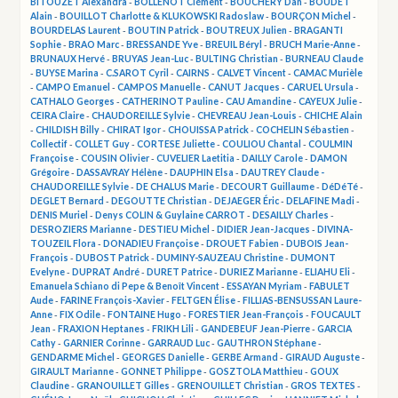
BITOUZET Alexandra
-
BOLLENOT Clément
-
BOUCHERY Dan
-
BOUDET
Alain
-
BOUILLOT Charlotte & KLUKOWSKI Radoslaw
-
BOURÇON Michel
-
BOURDELAS Laurent
-
BOUTIN Patrick
-
BOUTREUX Julien
-
BRAGANTI
Sophie
-
BRAO Marc
-
BRESSANDE Yve
-
BREUIL Béryl
-
BRUCH Marie-Anne
-
BRUNAUX Hervé
-
BRUYAS Jean-Luc
-
BULTING Christian
-
BURNEAU Claude
-
BUYSE Marina
-
C.SAROT Cyril
-
CAIRNS
-
CALVET Vincent
-
CAMAC Murièle
-
CAMPO Emanuel
-
CAMPOS Manuelle
-
CANUT Jacques
-
CARUEL Ursula
-
CATHALO Georges
-
CATHERINOT Pauline
-
CAU Amandine
-
CAYEUX Julie
-
CEIRA Claire
-
CHAUDOREILLE Sylvie
-
CHEVREAU Jean-Louis
-
CHICHE Alain
-
CHILDISH Billy
-
CHIRAT Igor
-
CHOUISSA Patrick
-
COCHELIN Sébastien
-
Collectif
-
COLLET Guy
-
CORTESE Juliette
-
COULIOU Chantal
-
COULMIN
Françoise
-
COUSIN Olivier
-
CUVELIER Laetitia
-
DAILLY Carole
-
DAMON
Grégoire
-
DASSAVRAY Hélène
-
DAUPHIN Elsa
-
DAUTREY Claude -
CHAUDOREILLE Sylvie
-
DE CHALUS Marie
-
DECOURT Guillaume
-
DéDéTé
-
DEGLET Bernard
-
DEGOUTTE Christian
-
DEJAEGER Éric
-
DELAFINE Madi
-
DENIS Muriel
-
Denys COLIN & Guylaine CARROT
-
DESAILLY Charles
-
DESROZIERS Marianne
-
DESTIEU Michel
-
DIDIER Jean-Jacques
-
DIVINA-
TOUZEIL Flora
-
DONADIEU Françoise
-
DROUET Fabien
-
DUBOIS Jean-
François
-
DUBOST Patrick
-
DUMINY-SAUZEAU Christine
-
DUMONT
Evelyne
-
DUPRAT André
-
DURET Patrice
-
DURIEZ Marianne
-
ELIAHU Eli
-
Emanuela Schiano di Pepe & Benoît Vincent
-
ESSAYAN Myriam
-
FABULET
Aude
-
FARINE François-Xavier
-
FELTGEN Élise
-
FILLIAS-BENSUSSAN Laure-
Anne
-
FIX Odile
-
FONTAINE Hugo
-
FORESTIER Jean-François
-
FOUCAULT
Jean
-
FRAXION Heptanes
-
FRIKH Lili
-
GANDEBEUF Jean-Pierre
-
GARCIA
Cathy
-
GARNIER Corinne
-
GARRAUD Luc
-
GAUTHRON Stéphane
-
GENDARME Michel
-
GEORGES Danielle
-
GERBE Armand
-
GIRAUD Auguste
-
GIRAULT Marianne
-
GONNET Philippe
-
GOSZTOLA Matthieu
-
GOUX
Claudine
-
GRANOUILLET Gilles
-
GRENOUILLET Christian
-
GROS TEXTES
-