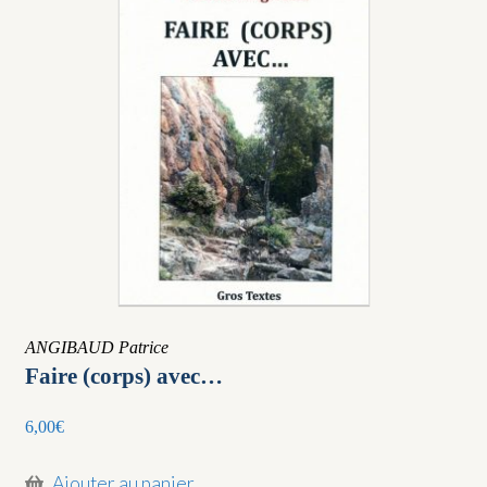
ancien
ANGIBAUD Patrice
Faire (corps) avec…
6,00
€
Ajouter au panier